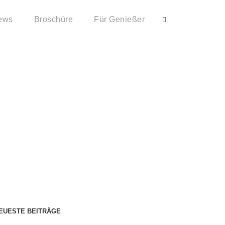
ews
Broschüre
Für Genießer
ee: Was tun?
EUESTE BEITRÄGE