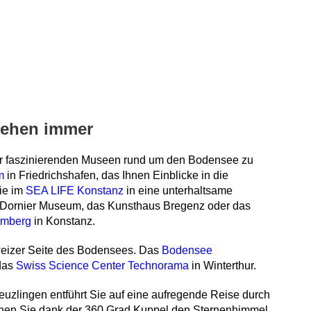
 gehen immer
der faszinierenden Museen rund um den Bodensee zu
m
in Friedrichshafen, das Ihnen Einblicke in die
Sie im
SEA LIFE Konstanz
in eine unterhaltsame
 Dornier Museum, das Kunsthaus Bregenz oder das
emberg
in Konstanz.
weizer Seite des Bodensees. Das
Bodensee
das
Swiss Science Center Technorama
in Winterthur.
uzlingen entführt Sie auf eine aufregende Reise durch
nen Sie dank der 360 Grad Kuppel den Sternenhimmel