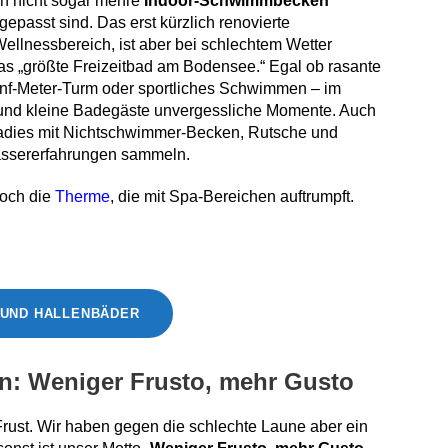
n nicht sogar mehre
Indoor-Schwimmbecken
gepasst sind. Das erst kürzlich renovierte
ellnessbereich, ist aber bei schlechtem Wetter
s das „größte Freizeitbad am Bodensee.“
Egal ob rasante
nf-Meter-Turm oder sportliches Schwimmen – im
nd kleine Badegäste unvergessliche Momente. Auch
radies mit Nichtschwimmer-Becken, Rutsche und
assererfahrungen sammeln.
noch die
Therme
, die mit Spa-Bereichen auftrumpft.
UND HALLENBÄDER
n: Weniger Frusto, mehr Gusto
rust. Wir haben gegen die schlechte Laune aber ein