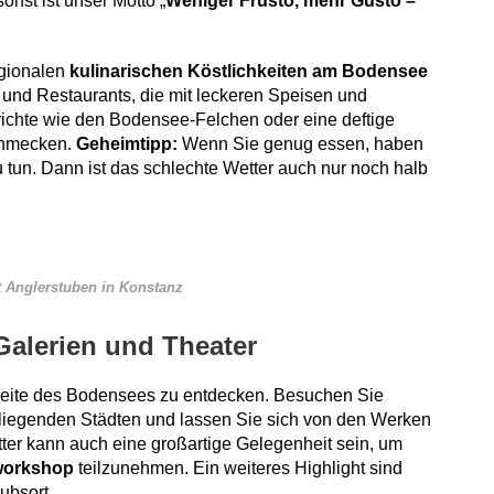
nst ist unser Motto „
Weniger Frusto, mehr Gusto –
egionalen
kulinarischen Köstlichkeiten am Bodensee
und Restaurants, die mit leckeren Speisen und
richte wie den Bodensee-Felchen oder eine deftige
schmecken.
Geheimtipp:
Wenn Sie genug essen, haben
 tun. Dann ist das schlechte Wetter auch nur noch halb
t Anglerstuben in Konstanz
Galerien und Theater
Seite des Bodensees zu entdecken. Besuchen Sie
liegenden Städten und lassen Sie sich von den Werken
tter kann auch eine großartige Gelegenheit sein, um
workshop
teilzunehmen. Ein weiteres Highlight sind
aubsort.