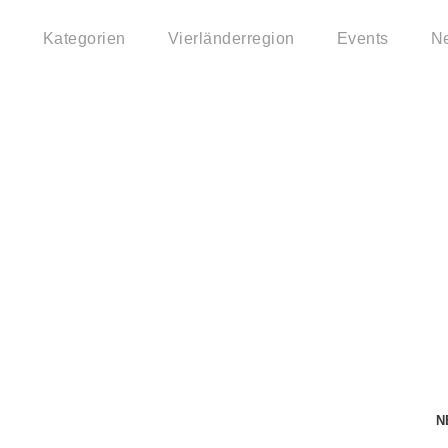
Kategorien
Vierländerregion
Events
N
0
s Wetter am Bodens
N