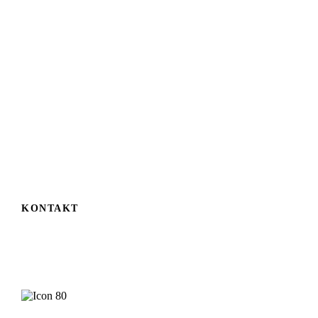
07731 8380
07731 83819
info@unterwegs.de
www.unterwegs.de
KONTAKT
Ihr Geschäft will mehr Erleben? Wenden Sie sich an
Christiane Schwarz.
Christiane Schwarz
Herausgeberin