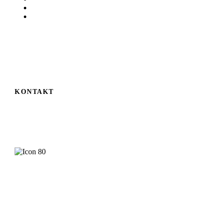
info@unterwegs.de
www.unterwegs.de
KONTAKT
Ihr Geschäft will mehr Erleben? Wenden Sie sich an
Christiane Schwarz.
Christiane Schwarz
Herausgeberin
Jetzt Kontakt
aufnehmen