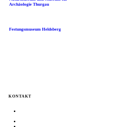
Archäologie Thurgau
Festungsmuseum Heldsberg
KONTAKT
Auf der Höhe 6
D-78224 Singen
07731 8380
07731 83819