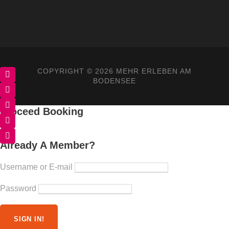
COPYRIGHT ©
2026 MEHR ERLEBEN AM
BODENSEE
Proceed Booking
Already A Member?
Username or E-mail
Password