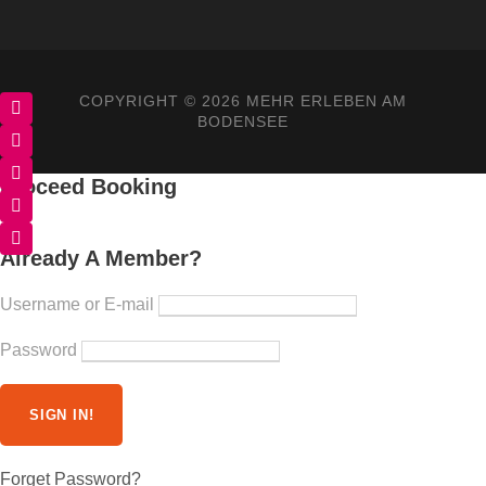
COPYRIGHT ©
2026 MEHR ERLEBEN AM
BODENSEE
Proceed Booking
Already A Member?
Username or E-mail
Password
Forget Password?