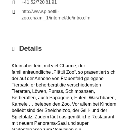
+41 52/720 81 91
http://www.plaettli-
zoo.ch/xml_1/internet/de/intro.cfm
Details
Klein aber fein, mit viel Charme, der
familienfreundliche „Plättli Zoo“, so präsentiert sich
der auf der Anhöhe von Frauenfeld gelegene
Tierpark, er beherbergt die ver­schiedensten
Tierarten, Löwen, Pumas, Schimpansen,
Berberaffen, auch Papageien, Eulen, Waschbären,
Kamele … beleben den Zoo. Vor allem bei Kindern
beliebt sind der Streichelzoo, der Grill- und der
Spielplatz. Zudem lädt das gemütliche Restaurant
mit neuem Panorama-Saal und super
Gartenterrasse zum Verweilen ein.