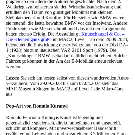
prägten ab den 20ern die Automobilgeschichte. Nach dem 2.
Weltkrieg symbolisierten sie den Wirtschaftsaufschwung und
erfüllten den Traum von günstiger Mobilität mit kleinem
Stellplatzbedarf und Komfort. Für Hersteller wie BMW waren
sie rettend; die Isetta bewahrte BMW vor der Insolvenz. Andere
Produzenten wie Messerschmitt und Glas mit dem Goggomobil
hatten ebenso Erfolg. Die Ausstellung
„Knutschkugel & Co. –
Die Kleinen ganz groß“
im MAC2, Level 1 ab dem 29.09.2023,
beleuchtet die Entwicklung dieser Fahrzeuge, von der Dixi DA-
1 (1928) bis zum litauischen VAZ-2101 Sport (1979). Die
„Knutschkugel“ BMW Isetta darf natürlich nicht fehlen. Solche
Fahrzeuge könnten in der Ära der E-Mobilität erneut relevant
werden.
Lassen Sie sich am besten selbst von diesen wundervollen Autos
verzaubern! Vom 29.09.2023 bis zum 07.04.2024 stellt das
MAC Museum Singen im MAC2 auf Level 1 die Mikro-Cars
aus.
Pop-Art von Romulo Kuranyi
Romulo Feliciano Kuranyis Kunst ist lebendig und
gegensätzlich: spielerisch, direkt, unbefangen und ausgereift,
schlicht und komplex. Mit unverwechselbarer Handschrift
erzählt er auf Leinwänden und sogar einem 3,5 Millionen Euro