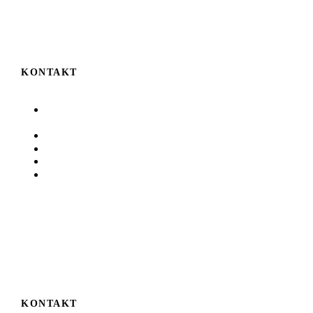
KONTAKT
Auf der Höhe 6
D-78224 Singen
07731 8380
07731 83819
info@unterwegs.de
www.unterwegs.de
KONTAKT