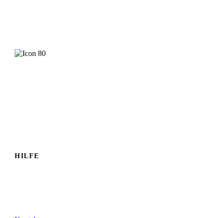
Ihr Geschäft will mehr Erleben? Wenden Sie sich an
Christiane Schwarz.
Christiane Schwarz
Herausgeberin
Jetzt Kontakt
aufnehmen
HILFE