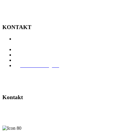
KONTAKT
Auf der Höhe 6
D-78224 Singen
07731 8380
07731 83819
info@unterwegs.de
www.unterwegs.de
Kontakt
Ihr Geschäft will mehr Erleben? Wenden Sie sich an Christiane
Schwarz.
Christiane Schwarz