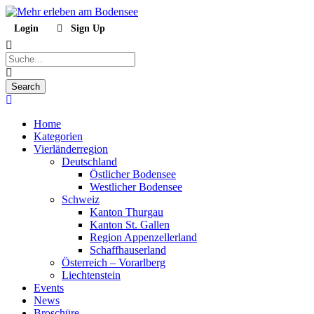
Login
Sign Up
Home
Kategorien
Vierländerregion
Deutschland
Östlicher Bodensee
Westlicher Bodensee
Schweiz
Kanton Thurgau
Kanton St. Gallen
Region Appenzellerland
Schaffhauserland
Österreich – Vorarlberg
Liechtenstein
Events
News
Broschüre