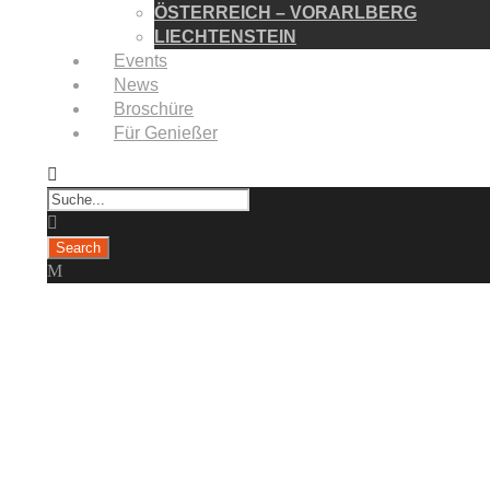
ÖSTERREICH – VORARLBERG
LIECHTENSTEIN
Events
News
Broschüre
Für Genießer
Tag
kultur