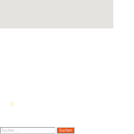
Haben Sie eine Frage?
Zögern Sie nicht, uns anzurufen. Wir sind
ein Expertenteam und wir freuen uns, mit
Ihnen zu sprechen.
+49 7731 8380
info@mehrerlebenambodensee.de
Suchen