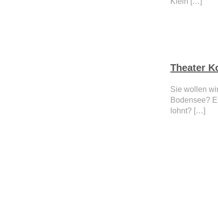
Klein […]
Theater K
Sie wollen wi
Bodensee? Et
lohnt? […]