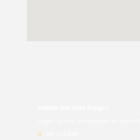
Haben Sie eine Frage?
Zögern Sie nicht, uns anzurufen. Wir sind ein
+49 7731 8380