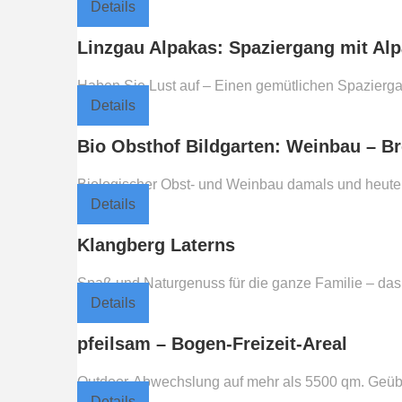
Details
Linzgau Alpakas: Spaziergang mit Al
Haben Sie Lust auf – Einen gemütlichen Spazierga
Details
Bio Obsthof Bildgarten: Weinbau – Br
Biologischer Obst- und Weinbau damals und heute 
Details
Klangberg Laterns
Spaß und Naturgenuss für die ganze Familie – das
Details
pfeilsam – Bogen-Freizeit-Areal
Outdoor-Abwechslung auf mehr als 5500 qm. Geübte
Details