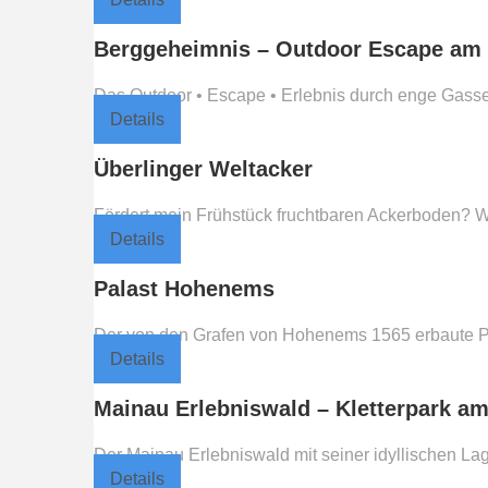
Berggeheimnis – Outdoor Escape am 
Das Outdoor • Escape • Erlebnis durch enge Gassen
Details
Überlinger Weltacker
Fördert mein Frühstück fruchtbaren Ackerboden? Was
Details
Palast Hohenems
Der von den Grafen von Hohenems 1565 erbaute Pal
Details
Mainau Erlebniswald – Kletterpark a
Der Mainau Erlebniswald mit seiner idyllischen Lag
Details