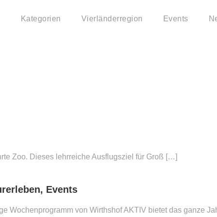
Kategorien
Vierländerregion
Events
N
hrte Zoo. Dieses lehrreiche Ausflugsziel für Groß […]
urerleben, Events
fältige Wochenprogramm von Wirthshof AKTIV bietet das ganze Ja