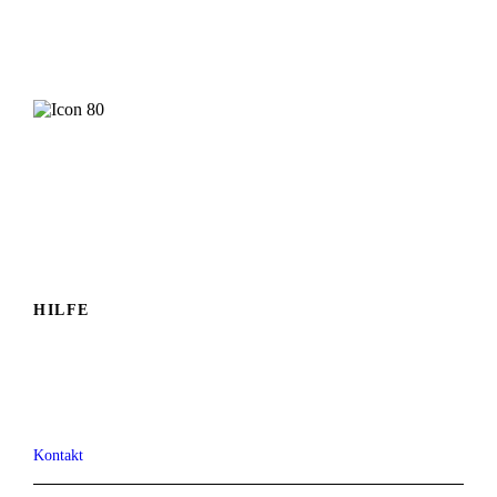
Ihr Geschäft will mehr Erleben? Wenden Sie sich an
Christiane Schwarz.
Christiane Schwarz
Herausgeberin
Jetzt Kontakt
aufnehmen
HILFE
Kontakt