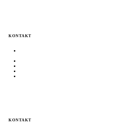
KONTAKT
Auf der Höhe 6
D-78224 Singen
07731 8380
07731 83819
info@unterwegs.de
www.unterwegs.de
KONTAKT