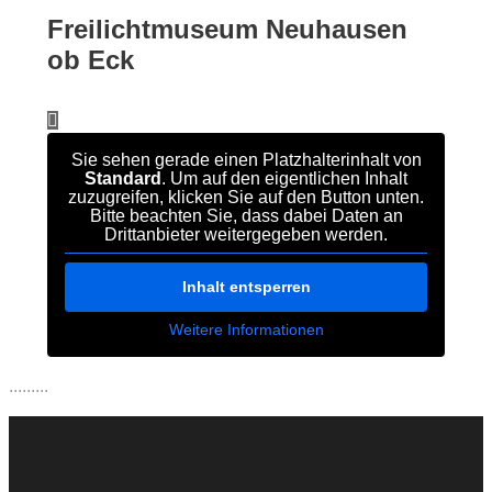
Freilichtmuseum Neuhausen
ob Eck
Sie sehen gerade einen Platzhalterinhalt von
Standard
. Um auf den eigentlichen Inhalt
zuzugreifen, klicken Sie auf den Button unten.
Bitte beachten Sie, dass dabei Daten an
Drittanbieter weitergegeben werden.
Inhalt entsperren
Weitere Informationen
.........