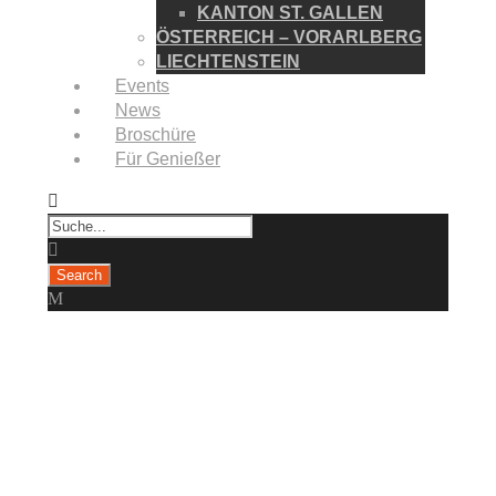
KANTON ST. GALLEN
ÖSTERREICH – VORARLBERG
LIECHTENSTEIN
Events
News
Broschüre
Für Genießer
Tuttlingen
(Deutschland)