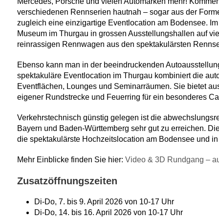
Mercedes, Porsche und vielen Automarken mehr! Kommen
verschiedenen Rennserien hautnah – sogar aus der Formel
zugleich eine einzigartige Eventlocation am Bodensee. Im
Museum im Thurgau in grossen Ausstellungshallen auf vi
reinrassigen Rennwagen aus den spektakulärsten Rennser
Ebenso kann man in der beeindruckenden Autoausstellung
spektakuläre Eventlocation im Thurgau kombiniert die auto
Eventflächen, Lounges und Seminarräumen. Sie bietet aus
eigener Rundstrecke und Feuerring für ein besonderes Cat
Verkehrstechnisch günstig gelegen ist die abwechslungsre
Bayern und Baden-Württemberg sehr gut zu erreichen. Die g
die spektakulärste Hochzeitslocation am Bodensee und in
Mehr Einblicke finden Sie hier:
Video & 3D Rundgang – au
Zusatzöffnungszeiten
Di-Do, 7. bis 9. April 2026 von 10-17 Uhr
Di-Do, 14. bis 16. April 2026 von 10-17 Uhr