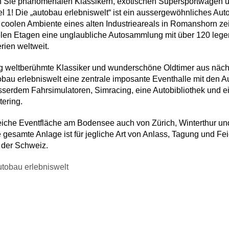
 Sie phänomenalen Klassikern, exotischen Supersportwagen 
 1! Die „autobau erlebniswelt“ ist ein aussergewöhnliches A
 coolen Ambiente eines alten Industrieareals in Romanshorn zei
elen Etagen eine unglaubliche Autosammlung mit über 120 le
ien weltweit.
 weltberühmte Klassiker und wunderschöne Oldtimer aus nächs
bau erlebniswelt eine zentrale imposante Eventhalle mit den Au
serdem Fahrsimulatoren, Simracing, eine Autobibliothek und e
ering.
iche Eventfläche am Bodensee auch von Zürich, Winterthur und
esamte Anlage ist für jegliche Art von Anlass, Tagung und Feier
 der Schweiz.
tobau erlebniswelt