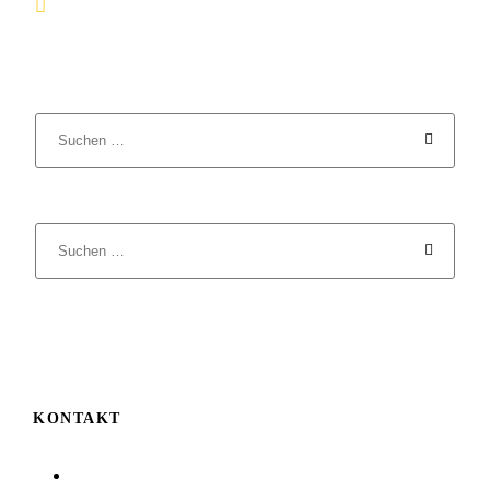
+49 7731 8380
info@mehrerlebenambodensee.de
KONTAKT
Auf der Höhe 6