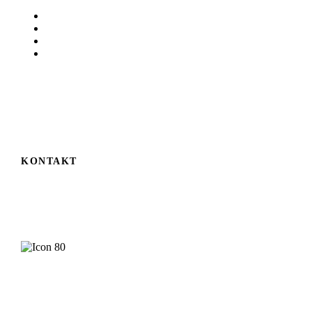
D-78224 Singen
07731 8380
07731 83819
info@unterwegs.de
www.unterwegs.de
KONTAKT
Ihr Geschäft will mehr Erleben? Wenden Sie sich an
Christiane Schwarz.
Christiane Schwarz
Herausgeberin
Jetzt Kontakt
aufnehmen