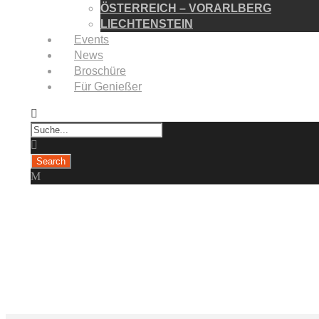
ÖSTERREICH – VORARLBERG
LIECHTENSTEIN
Events
News
Broschüre
Für Genießer
Destination
Mainau