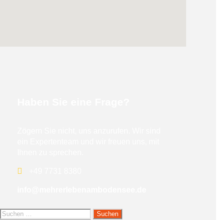
Haben Sie eine Frage?
Zögern Sie nicht, uns anzurufen. Wir sind
ein Expertenteam und wir freuen uns, mit
Ihnen zu sprechen.
+49 7731 8380
info@mehrerlebenambodensee.de
Suchen