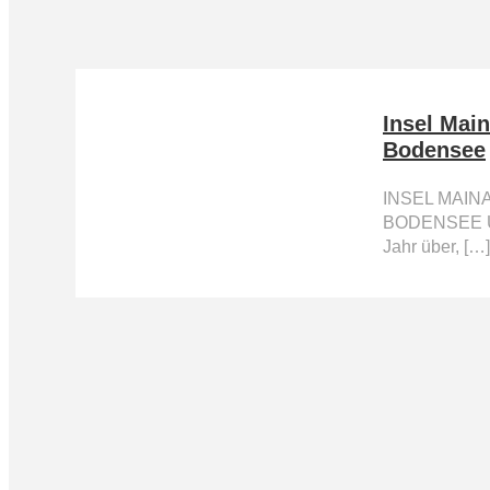
Insel Mai
Bodensee
INSEL MAINA
BODENSEE Üp
Jahr über, […]