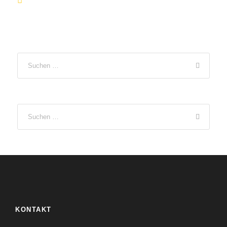
+49 7731 8380
info@mehrerlebenambodensee.de
KONTAKT