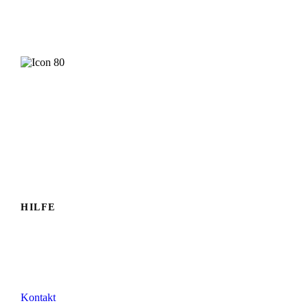
Ihr Geschäft will mehr Erleben? Wenden Sie sich an
Christiane Schwarz.
Christiane Schwarz
Herausgeberin
Jetzt Kontakt
aufnehmen
HILFE
Kontakt