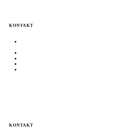
KONTAKT
Auf der Höhe 6
D-78224 Singen
07731 8380
07731 83819
info@unterwegs.de
www.unterwegs.de
KONTAKT