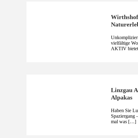
Wirthshof
Naturerle
Unkompliziert.
vielfältige 
AKTIV bietet
Linzgau A
Alpakas
Haben Sie Lus
Spaziergang 
mal was […]