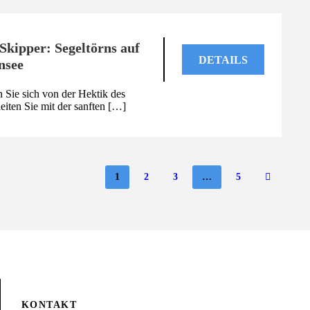
Skipper: Segeltörns auf
DETAILS
nsee
 Sie sich von der Hektik des
eiten Sie mit der sanften […]
1
2
3
…
5
KONTAKT