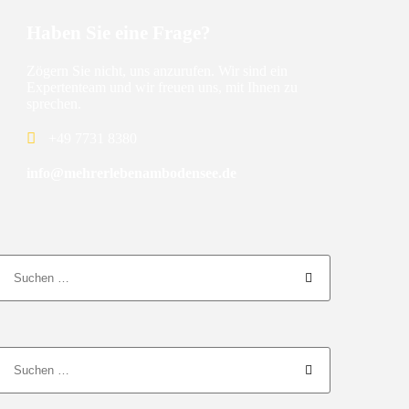
Haben Sie eine Frage?
Zögern Sie nicht, uns anzurufen. Wir sind ein
Expertenteam und wir freuen uns, mit Ihnen zu
sprechen.
+49 7731 8380
info@mehrerlebenambodensee.de