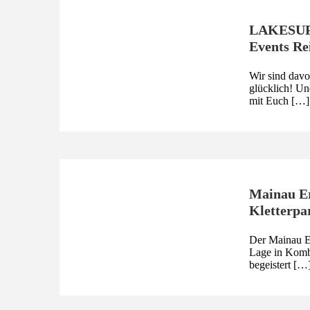
LAKESUP 
Events Re
Wir sind davo
glücklich! Un
mit Euch […]
Mainau Er
Kletterpa
Der Mainau Er
Lage in Kombi
begeistert […