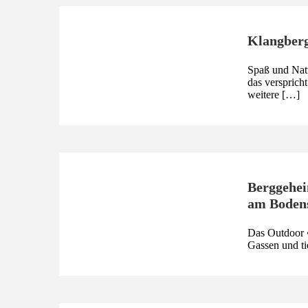
Klangberg
Spaß und Natu
das verspric
weitere […]
Berggehei
am Bodens
Das Outdoor •
Gassen und ti