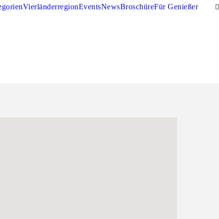
egorien
Vierländerregion
Events
News
Broschüre
Für Genießer