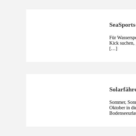
SeaSports
Für Wasserspo
Kick suchen, 
[…]
Solarfähr
Sommer, Sonne
Oktober in di
Bodenseeurla