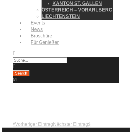
KANTON ST. GALLEN
ÖSTERREICH – VORARLBERG
LIECHTENSTEIN
Events
News
Broschüre
Für Genießer
Meersburg
Vorheriger Eintrag
Nächster Eintrag