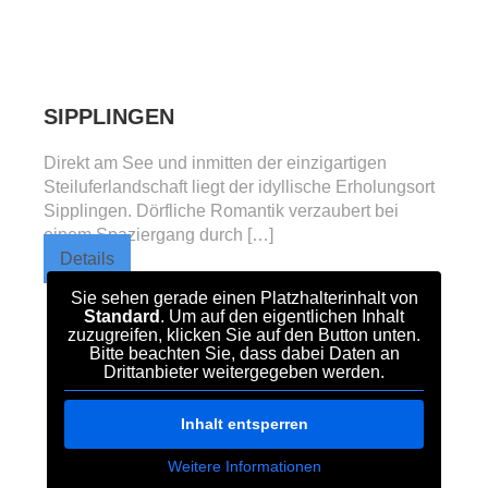
SIPPLINGEN
Direkt am See und inmitten der einzigartigen
Steiluferlandschaft liegt der idyllische Erholungsort
Sipplingen. Dörfliche Romantik verzaubert bei
einem Spaziergang durch […]
Details
Sie sehen gerade einen Platzhalterinhalt von
Standard
. Um auf den eigentlichen Inhalt
zuzugreifen, klicken Sie auf den Button unten.
Bitte beachten Sie, dass dabei Daten an
Drittanbieter weitergegeben werden.
Inhalt entsperren
Weitere Informationen