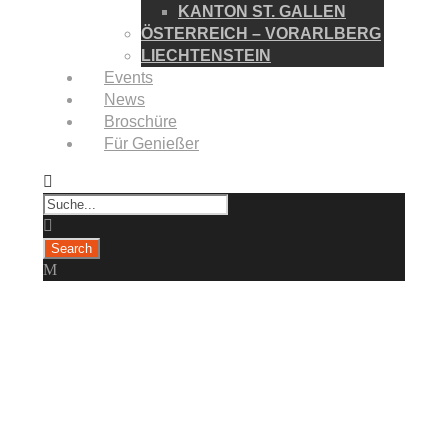
KANTON ST. GALLEN
ÖSTERREICH – VORARLBERG
LIECHTENSTEIN
Events
News
Broschüre
Für Genießer
Sipplingen
(Deutschland)