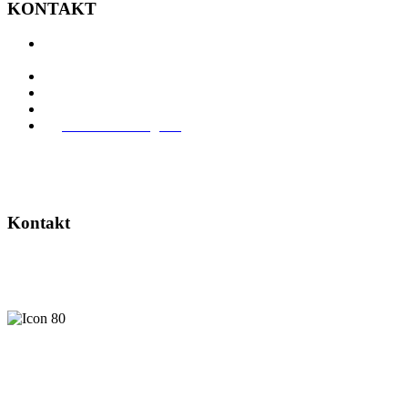
KONTAKT
Auf der Höhe 6
D-78224 Singen
07731 8380
07731 83819
info@unterwegs.de
www.unterwegs.de
Kontakt
Ihr Geschäft will mehr Erleben? Wenden Sie sich an Christiane
Schwarz.
Christiane Schwarz
Herausgeberin
Jetzt Kontakt aufnehmen