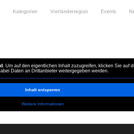
Kategorien
Vierländerregion
Events
N
schland)
rd
. Um auf den eigentlichen Inhalt zuzugreifen, klicken Sie auf 
dabei Daten an Drittanbieter weitergegeben werden.
Inhalt entsperren
Weitere Informationen