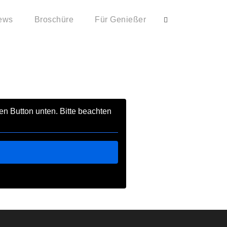
ews
Broschüre
Für Genießer
den Button unten. Bitte beachten