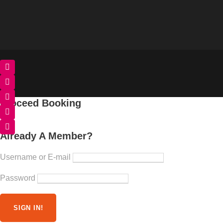
Proceed Booking
Already A Member?
Username or E-mail
Password