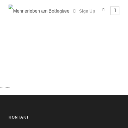
Login
Sign Up
LANDKREIS
ERDING
Erding
1 Eintrag
.........
ALLES ANZEIGEN
KONTAKT