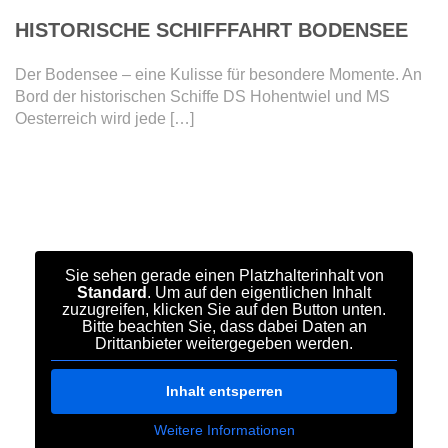
HISTORISCHE SCHIFFFAHRT BODENSEE
Der Bodensee – eine Kulisse für besondere Momente. An
Bord der historischen Schiffe DS Hohentwiel und MS
Oesterreich wird jede […]
DETAILS
Sie sehen gerade einen Platzhalterinhalt von
Standard
. Um auf den eigentlichen Inhalt
zuzugreifen, klicken Sie auf den Button unten.
Bitte beachten Sie, dass dabei Daten an
Drittanbieter weitergegeben werden.
Inhalt entsperren
Weitere Informationen