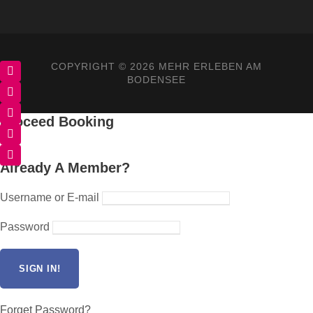
COPYRIGHT ©
2026 MEHR ERLEBEN AM
BODENSEE
Proceed Booking
Already A Member?
Username or E-mail
Password
Forget Password?