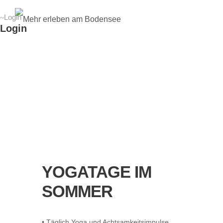
Login
Login
Username or E-Mail
YOGATAGE IM
Password
SOMMER
Forget Password?
Do not have an account?
YOGATAGE IM
Create an Account
SOMMER
Sign Up
Sign Up
• Täglich Yoga und Achtsamkeitsimpulse