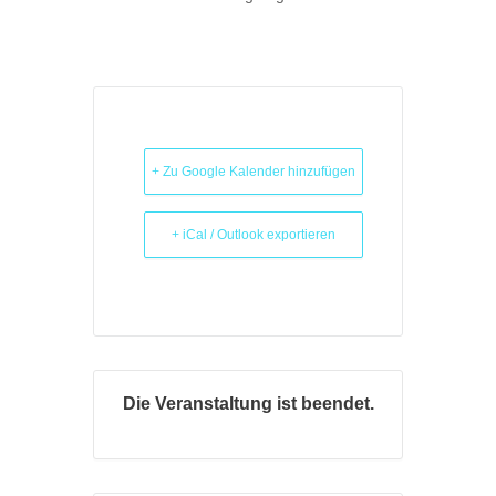
Country
*
* Creating an account means you're okay with our
Terms of
Service
and
Privacy Statement
.
Please agree to all the terms and conditions before proceeding to
the next step
+ Zu Google Kalender hinzufügen
Already a member?
+ iCal / Outlook exportieren
Login
Die Veranstaltung ist beendet.