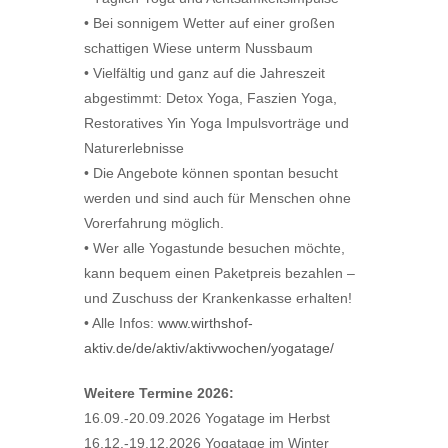
• Bei sonnigem Wetter auf einer großen
After creating an account, you'll be able to track your payment
status, track the confirmation and you can also rate the tour after
schattigen Wiese unterm Nussbaum
you finished the tour.
• Vielfältig und ganz auf die Jahreszeit
Username
*
abgestimmt: Detox Yoga, Faszien Yoga,
Restoratives Yin Yoga Impulsvorträge und
Password
*
Naturerlebnisse
Confirm Password
*
• Die Angebote können spontan besucht
werden und sind auch für Menschen ohne
First Name
*
Vorerfahrung möglich.
• Wer alle Yogastunde besuchen möchte,
Last Name
*
kann bequem einen Paketpreis bezahlen –
Birth Date
*
und Zuschuss der Krankenkasse erhalten!
• Alle Infos:
www.wirthshof-
aktiv.de/de/aktiv/aktivwochen/yogatage/
Email
*
Weitere Termine 2026:
16.09.-20.09.2026 Yogatage im Herbst
Phone
*
16.12.-19.12.2026 Yogatage im Winter