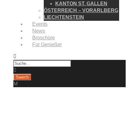
KANTON ST. GALLEN
ÖSTERREICH – VORARLBERG
LIECHTENSTEIN
Events
News
Broschüre
Für Genießer
YOGATAGE IM
SOMMER