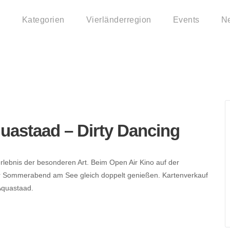
Kategorien
Vierländerregion
Events
N
a im Aquastaad – Dirt
uastaad – Dirty Dancing
erlebnis der besonderen Art. Beim Open Air Kino auf der
er Sommerabend am See gleich doppelt genießen. Kartenverkauf
Aquastaad.