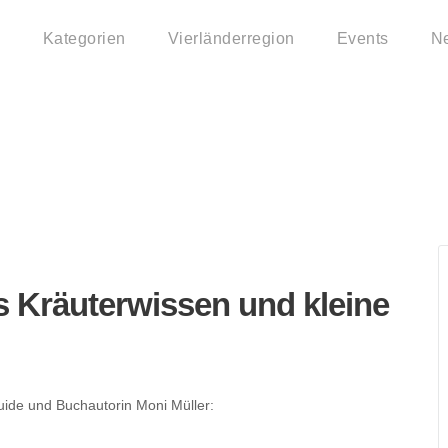
Kategorien
Vierländerregion
Events
N
g: Altes Kräuterwisse
 binden
 Kräuterwissen und kleine
ide und Buchautorin Moni Müller: