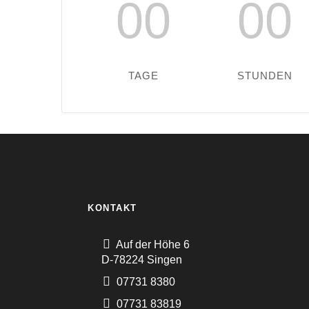
00
00
TAGE
STUNDEN
KONTAKT
Auf der Höhe 6
D-78224 Singen
07731 8380
07731 83819