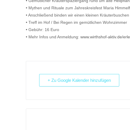
• Gemütlicher Kräuterspaziergang rund um alte Heilpfla
• Mythen und Rituale zum Jahreskreisfest Maria Himmelf
• Anschließend binden wir einen kleinen Kräuterbuschen
• Treff im Hof / Bei Regen im gemütlichen Wohnzimmer
• Gebühr: 16 Euro
• Mehr Infos und Anmeldung:
www.wirthshof-aktiv.de/erl
+ Zu Google Kalender hinzufügen