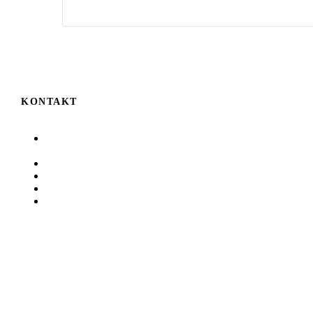
KONTAKT
Auf der Höhe 6
D-78224 Singen
07731 8380
07731 83819
info@unterwegs.de
www.unterwegs.de