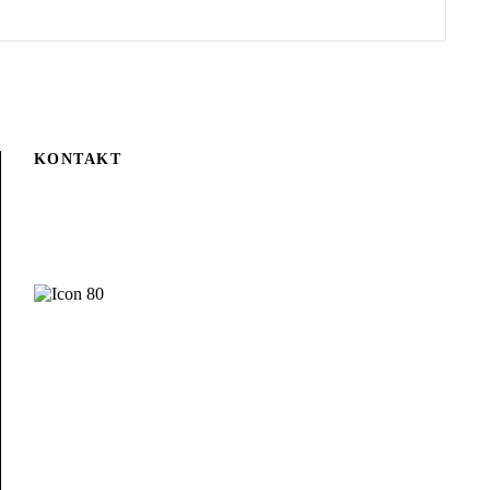
KONTAKT
Ihr Geschäft will mehr Erleben? Wenden Sie sich an
Christiane Schwarz.
Christiane Schwarz
Herausgeberin
Jetzt Kontakt
aufnehmen