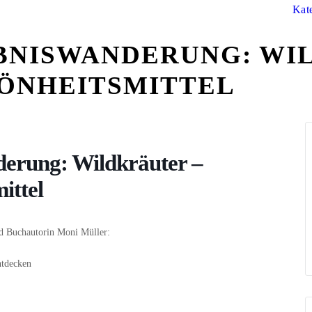
Kat
BNISWANDERUNG: WI
ÖNHEITSMITTEL
derung: Wildkräuter –
ittel
d Buchautorin Moni Müller:
ntdecken