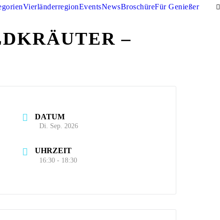
egorien
Vierländerregion
Events
News
Broschüre
Für Genießer
LDKRÄUTER –
DATUM
Di. Sep. 2026
UHRZEIT
16:30 - 18:30